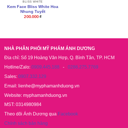
BLISS WHITE
Kem Face Bliss White Hoa
Nhung Tuyết
200.000
₫
NHÀ PHÂN PHỐI MỸ PHẨM ÁNH DƯƠNG
Địa chỉ: Số 19 Hoàng Văn Hợp, Q. Bình Tân, TP. HCM
Hotline/Zalo:
0909.445.188
-
0286.275.7769
Sales:
0907.332.129
Email: lienhe@myphamanhduong.vn
Website: myphamanhduong.vn
MST: 0314980984
Theo dõi Ánh Dương qua
Facebook
Chính sách bán hàng