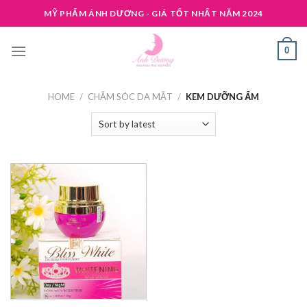
Skip
MỸ PHẨM ÁNH DƯƠNG - GIÁ TỐT NHẤT NĂM 2024
to
content
0
HOME
/
CHĂM SÓC DA MẶT
/
KEM DƯỠNG ẨM