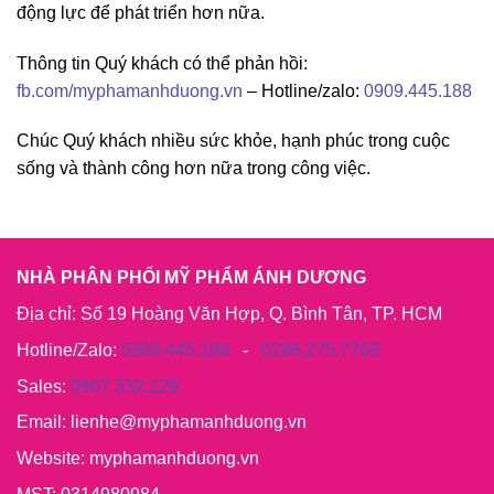
động lực để phát triển hơn nữa.
Thông tin Quý khách có thể phản hồi:
fb.com/myphamanhduong.vn
– Hotline/zalo:
0909.445.188
Chúc Quý khách nhiều sức khỏe, hạnh phúc trong cuộc
sống và thành công hơn nữa trong công việc.
NHÀ PHÂN PHỐI MỸ PHẨM ÁNH DƯƠNG
Địa chỉ: Số 19 Hoàng Văn Hợp, Q. Bình Tân, TP. HCM
Hotline/Zalo:
0909.445.188
-
0286.275.7769
Sales:
0907.332.129
Email: lienhe@myphamanhduong.vn
Website: myphamanhduong.vn