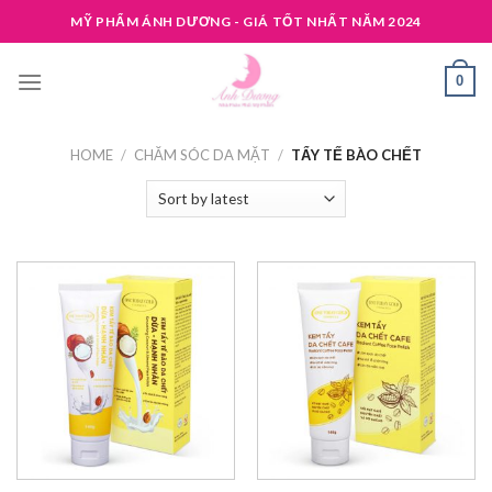
Skip
MỸ PHẨM ÁNH DƯƠNG - GIÁ TỐT NHẤT NĂM 2024
to
content
0
HOME
/
CHĂM SÓC DA MẶT
/
TẨY TẾ BÀO CHẾT