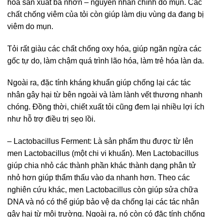
hòa sản xuất bã nhờn – nguyên nhân chính do mụn. Các
chất chống viêm của tỏi còn giúp làm dịu vùng da đang bị
viêm do mụn.
Tỏi rất giàu các chất chống oxy hóa, giúp ngăn ngừa các
gốc tự do, làm chậm quá trình lão hóa, làm trẻ hóa làn da.
Ngoài ra, đặc tính kháng khuẩn giúp chống lại các tác
nhân gây hại từ bên ngoài và làm lành vết thương nhanh
chóng. Đồng thời, chiết xuất tỏi cũng đem lại nhiều lợi ích
như hỗ trợ điều trị sẹo lồi.
– Lactobacillus Ferment: Là sản phẩm thu được từ lên
men Lactobacillus (một chi vi khuẩn). Men Lactobacillus
giúp chia nhỏ các thành phần khác thành dạng phân tử
nhỏ hơn giúp thẩm thấu vào da nhanh hơn. Theo các
nghiên cứu khác, men Lactobacillus còn giúp sửa chữa
DNA và nó có thể giúp bảo vệ da chống lại các tác nhân
gây hại từ môi trường. Ngoài ra, nó còn có đặc tính chống