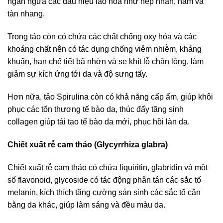
ngăn ngừa các dấu hiệu lão hóa như nếp nhăn, nám và
tàn nhang.
Trong tảo còn có chứa các chất chống oxy hóa và các
khoáng chất nên có tác dụng chống viêm nhiễm, kháng
khuẩn, hạn chế tiết bã nhờn và se khít lỗ chân lông, làm
giảm sự kích ứng tới da và độ sưng tấy.
Hơn nữa, tảo Spirulina còn có khả năng cấp ẩm, giúp khôi
phục các tổn thương tế bào da, thúc đẩy tăng sinh
collagen giúp tái tạo tế bào da mới, phục hồi làn da.
Chiết xuất rễ cam thảo (Glycyrrhiza glabra)
Chiết xuất rễ cam thảo có chứa liquiritin, glabridin và một
số flavonoid, glycoside có tác động phân tán các sắc tố
melanin, kích thích tăng cường sản sinh các sắc tố cân
bằng da khác, giúp làm sáng và đều màu da.