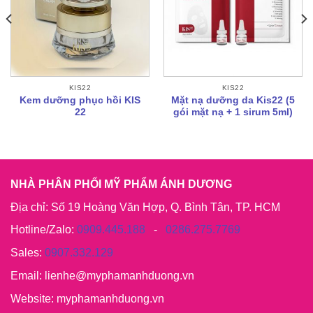
KIS22
KIS22
Kem dưỡng phục hồi KIS
Mặt nạ dưỡng da Kis22 (5
22
gói mặt nạ + 1 sirum 5ml)
NHÀ PHÂN PHỐI MỸ PHẨM ÁNH DƯƠNG
Địa chỉ: Số 19 Hoàng Văn Hợp, Q. Bình Tân, TP. HCM
Hotline/Zalo:
0909.445.188
-
0286.275.7769
Sales:
0907.332.129
Email: lienhe@myphamanhduong.vn
Website: myphamanhduong.vn