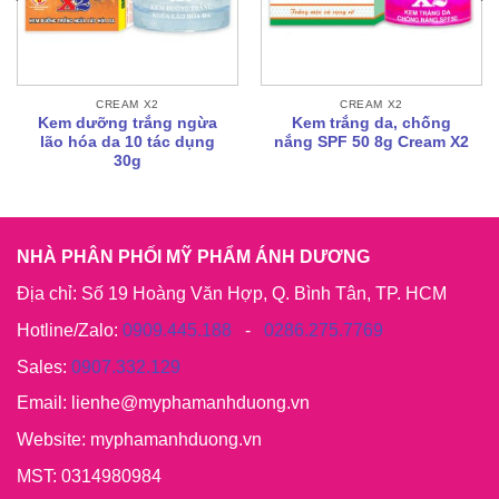
CREAM X2
CREAM X2
Kem dưỡng trắng ngừa
Kem trắng da, chống
lão hóa da 10 tác dụng
nắng SPF 50 8g Cream X2
30g
NHÀ PHÂN PHỐI MỸ PHẨM ÁNH DƯƠNG
Địa chỉ: Số 19 Hoàng Văn Hợp, Q. Bình Tân, TP. HCM
Hotline/Zalo:
0909.445.188
-
0286.275.7769
Sales:
0907.332.129
Email: lienhe@myphamanhduong.vn
Website: myphamanhduong.vn
MST: 0314980984