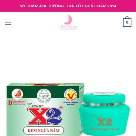
Skip
MỸ PHẨM ÁNH DƯƠNG - GIÁ TỐT NHẤT NĂM 2024
to
content
0