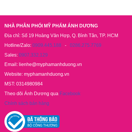
NHÀ PHÂN PHỐI MỸ PHẨM ÁNH DƯƠNG
Địa chỉ: Số 19 Hoàng Văn Hợp, Q. Bình Tân, TP. HCM
Hotline/Zalo:
0909.445.188
-
0286.275.7769
Sales:
0907.332.129
Email: lienhe@myphamanhduong.vn
Website: myphamanhduong.vn
MST: 0314980984
Theo dõi Ánh Dương qua
Facebook
Chính sách bán hàng