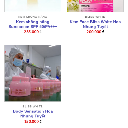
KEM CHỐNG NẮNG
BLISS WHITE
Kem chống nắng
Kem Face Bliss White Hoa
Sunscreen SPF 50/PA+++
Nhung Tuyết
285.000
₫
200.000
₫
BLISS WHITE
Body Sensation Hoa
Nhung Tuyết
150.000
₫