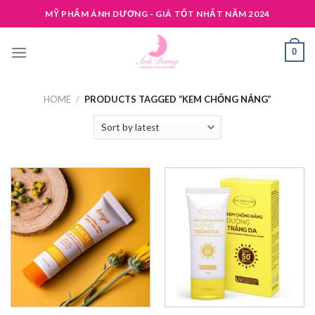
Skip
MỸ PHẨM ÁNH DƯƠNG - GIÁ TỐT NHẤT NĂM 2024
to
content
0
HOME
/
PRODUCTS TAGGED “KEM CHỐNG NẮNG”