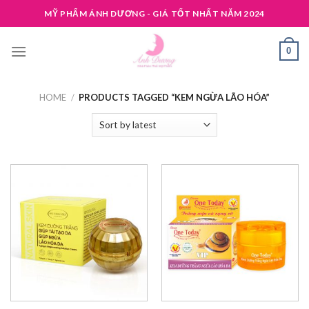
Skip
MỸ PHẨM ÁNH DƯƠNG - GIÁ TỐT NHẤT NĂM 2024
to
content
0
HOME
/
PRODUCTS TAGGED “KEM NGỪA LÃO HÓA”