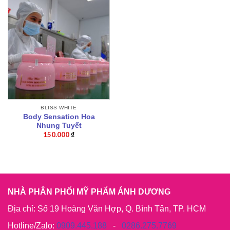
BLISS WHITE
Body Sensation Hoa
Nhung Tuyết
150.000
₫
NHÀ PHÂN PHỐI MỸ PHẨM ÁNH DƯƠNG
Địa chỉ: Số 19 Hoàng Văn Hợp, Q. Bình Tân, TP. HCM
Hotline/Zalo:
0909.445.188
-
0286.275.7769