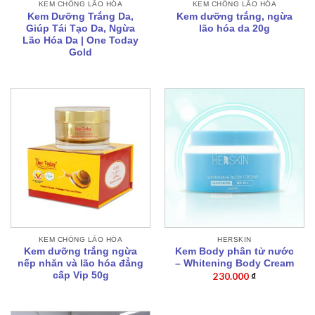
KEM CHỐNG LÃO HÓA
KEM CHỐNG LÃO HÓA
Kem Dưỡng Trắng Da,
Kem dưỡng trắng, ngừa
Giúp Tái Tạo Da, Ngừa
lão hóa da 20g
Lão Hóa Da | One Today
Gold
KEM CHỐNG LÃO HÓA
HERSKIN
Kem dưỡng trắng ngừa
Kem Body phân tử nước
nếp nhăn và lão hóa đẳng
– Whitening Body Cream
cấp Vip 50g
230.000
₫