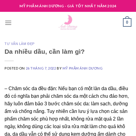
Skip
MỸ PHẨM ÁNH DƯƠNG - GIÁ TỐT NHẤT NĂM 2024
to
content
0
TƯ VẤN LÀM ĐẸP
Da nhiều dầu, cần làm gì?
POSTED ON
26 THÁNG 7, 2022
BY
MỸ PHẨM ÁNH DƯƠNG
– Chăm sóc da đều đặn: Nếu bạn có một làn da dầu, điều
đó có nghĩa bạn phải chăm sóc da một cách chu đáo hơn,
hãy luôn đảm bảo 3 bước chăm sóc da: làm sạch, dưỡng
ẩm và chống nắng. Tuy nhiên cần lưu ý lựa chọn các sản
phẩm chăm sóc phù hợp nhất, không rửa mặt quá 2 lần
ngày, không dùng các loại sữa rửa mặt làm cho quá khô
da, da dầu vẫn có thể sử dụng kem dưỡng ẩm dành cho