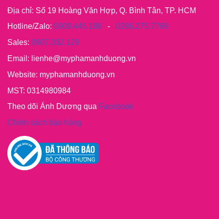
Địa chỉ: Số 19 Hoàng Văn Hợp, Q. Bình Tân, TP. HCM
Hotline/Zalo:
0909.445.188
-
0286.275.7769
Sales:
0907.332.129
Email: lienhe@myphamanhduong.vn
Website: myphamanhduong.vn
MST: 0314980984
Theo dõi Ánh Dương qua
Facebook
Chính sách bán hàng