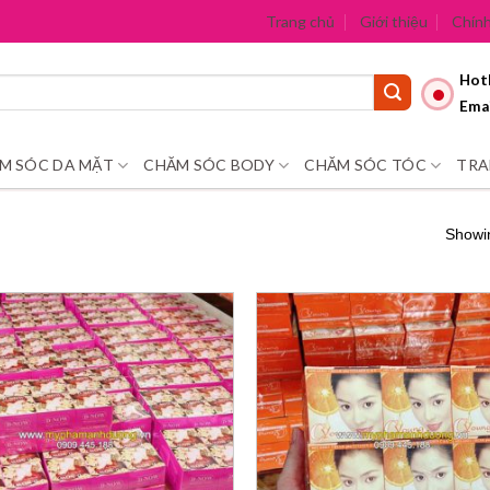
Trang chủ
Giới thiệu
Chính
Hotl
Emai
M SÓC DA MẶT
CHĂM SÓC BODY
CHĂM SÓC TÓC
TRA
Showin