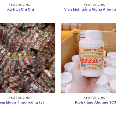
KEM TỔNG HỢP
KEM TỔNG HỢP
Xù trần Chi Chi
Viên kích trắng Alpha Arbuti
KEM TỔNG HỢP
KEM TỔNG HỢP
em Muôn Thuở [công ty]
Kích trắng Abutine 3C3