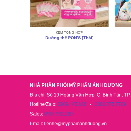
KEM TỔNG HỢP
Dưỡng thể PON’S [Thái]
NHÀ PHÂN PHỐI MỸ PHẨM ÁNH DƯƠNG
Địa chỉ: Số 19 Hoàng Văn Hợp, Q. Bình Tân, T
Hotline/Zalo:
0909.445.188
-
0286.275.7769
Sales:
0907.332.129
Email: lienhe@myphamanhduong.vn