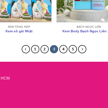
KEM TỔNG HỢP
BẠCH NGỌC LIÊN
Kem cô gái Nhật
Kem Body Bạch Ngọc Liên 
1
2
3
4
5
P. HCM