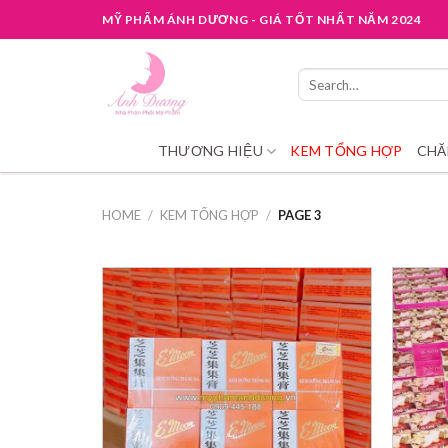
Skip
MỸ PHẨM ÁNH DƯƠNG - GIÁ TỐT NHẤT NĂM 2024
to
content
Search
for:
THƯƠNG HIỆU
KEM TỔNG HỢP
CHĂ
HOME
/
KEM TỔNG HỢP
/
PAGE 3