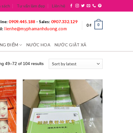
 sách
Tư vấn làm đẹp
Liên hệ
0909.445.188
0907.332.129
ine:
- Sales:
0
0
₫
lienhe@myphamanhduong.com
l:
NG ĐIỂM
NƯỚC HOA
NƯỚC GIẶT XẢ
g 49–72 of 104 results