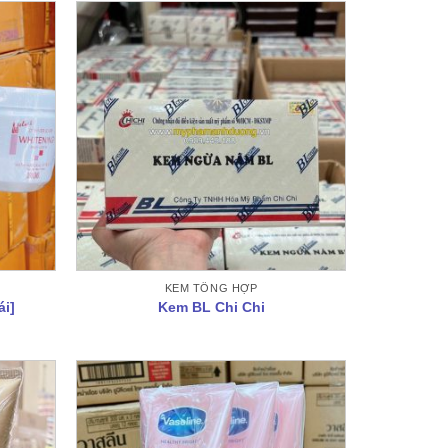
KEM TỔNG HỢP
i]
Kem BL Chi Chi