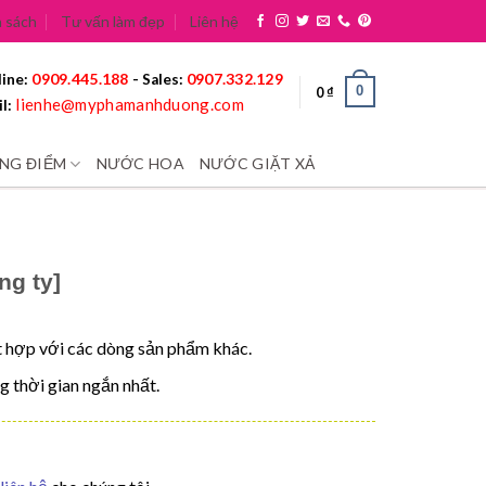
 sách
Tư vấn làm đẹp
Liên hệ
0909.445.188
0907.332.129
ine:
- Sales:
0
0
₫
lienhe@myphamanhduong.com
l:
NG ĐIỂM
NƯỚC HOA
NƯỚC GIẶT XẢ
g ty]
hợp với các dòng sản phẩm khác.
g thời gian ngắn nhất.