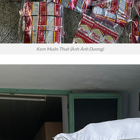
Kem Muôn Thuở (Ảnh Ánh Dương)