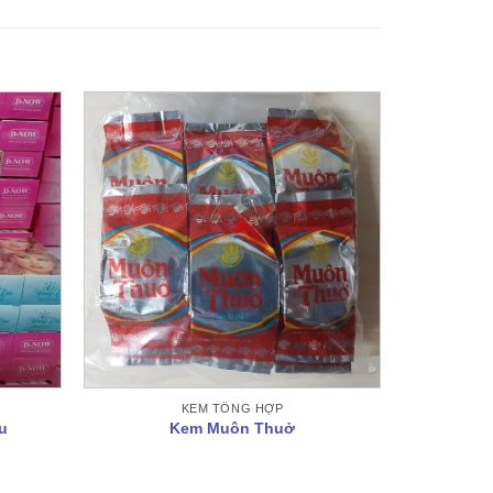
KEM TỔNG HỢP
u
Kem Muôn Thuở