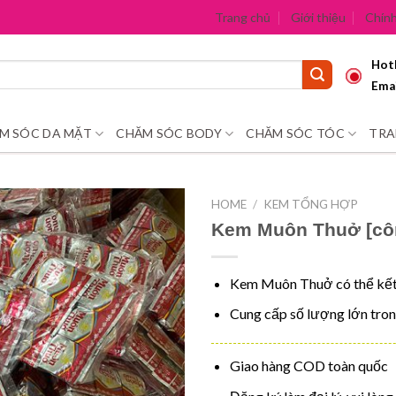
Trang chủ
Giới thiệu
Chính
Hotl
Emai
M SÓC DA MẶT
CHĂM SÓC BODY
CHĂM SÓC TÓC
TRA
HOME
/
KEM TỔNG HỢP
Kem Muôn Thuở [côn
Kem Muôn Thuở có thể kết 
Cung cấp số lượng lớn tron
Giao hàng COD toàn quốc