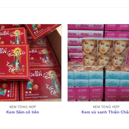
KEM TỔNG HỢP
KEM TỔNG HỢP
Kem Sâm cô tiên
Kem xù xanh Thiện Châ