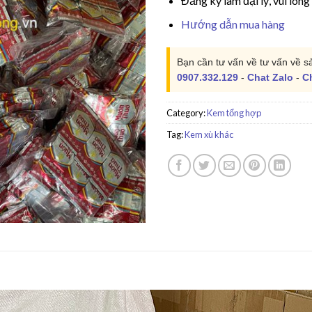
Đăng ký làm đại lý, vui lòng
Hướng dẫn mua hàng
Bạn cần tư vấn về tư vấn về s
0907.332.129
-
Chat Zalo
-
C
Category:
Kem tổng hợp
Tag:
Kem xù khác