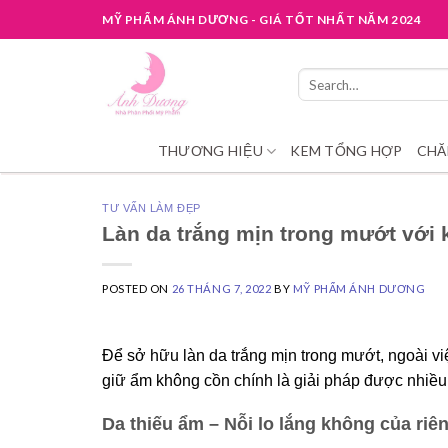
Skip
MỸ PHẨM ÁNH DƯƠNG - GIÁ TỐT NHẤT NĂM 2024
to
content
Search
for:
THƯƠNG HIỆU
KEM TỔNG HỢP
CHĂ
TƯ VẤN LÀM ĐẸP
Làn da trắng mịn trong mướt với
POSTED ON
26 THÁNG 7, 2022
BY
MỸ PHẨM ÁNH DƯƠNG
Để sở hữu làn da trắng mịn trong mướt, ngoài 
giữ ẩm không cồn chính là giải pháp được nhiều
Da thiếu ẩm – Nỗi lo lắng không của riên