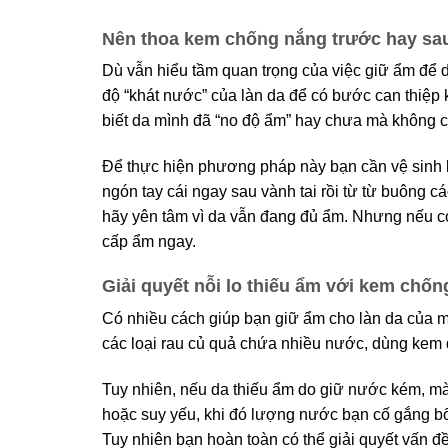
Nên thoa kem chống nắng trước hay s
Dù vẫn hiểu tầm quan trọng của việc giữ ẩm để 
độ “khát nước” của làn da để có bước can thiệp k
biết da mình đã “no độ ẩm” hay chưa mà không 
Để thực hiện phương pháp này bạn cần vệ sinh b
ngón tay cái ngay sau vành tai rồi từ từ buông cá
hãy yên tâm vì da vẫn đang đủ ẩm. Nhưng nếu có 
cấp ẩm ngay.
Giải quyết nỗi lo thiếu ẩm với kem chố
Có nhiều cách giúp bạn giữ ẩm cho làn da của 
các loại rau củ quả chứa nhiều nước, dùng k
Tuy nhiên, nếu da thiếu ẩm do giữ nước kém, mà
hoặc suy yếu, khi đó lượng nước bạn cố gắng bổ s
Tuy nhiên bạn hoàn toàn có thể giải quyết vấn 