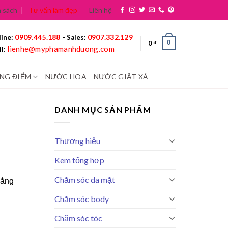
 sách
Tư vấn làm đẹp
Liên hệ
0909.445.188
0907.332.129
ine:
- Sales:
0
0
₫
lienhe@myphamanhduong.com
l:
NG ĐIỂM
NƯỚC HOA
NƯỚC GIẶT XẢ
DANH MỤC SẢN PHẨM
Thương hiệu
Kem tổng hợp
Chăm sóc da mặt
nắng
Chăm sóc body
Chăm sóc tóc