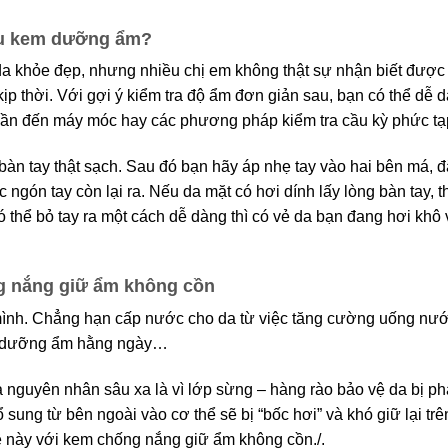
au kem dưỡng ẩm?
da khỏe đẹp, nhưng nhiều chị em không thật sự nhận biết đượ
ịp thời. Với gợi ý kiểm tra độ ẩm đơn giản sau, bạn có thể dễ 
cần đến máy móc hay các phương pháp kiểm tra cầu kỳ phức tạ
àn tay thật sạch. Sau đó bạn hãy áp nhẹ tay vào hai bên má, đ
c ngón tay còn lại ra. Nếu da mặt có hơi dính lấy lòng bàn tay, t
thể bỏ tay ra một cách dễ dàng thì có vẻ da bạn đang hơi khô 
ng nắng giữ ẩm không cồn
mình. Chẳng hạn cấp nước cho da từ việc tăng cường uống nướ
em dưỡng ẩm hằng ngày…
 nguyên nhân sâu xa là vì lớp sừng – hàng rào bảo vệ da bị ph
ung từ bên ngoài vào cơ thể sẽ bị “bốc hơi” và khó giữ lại trê
đề này với kem chống nắng giữ ẩm không cồn./.