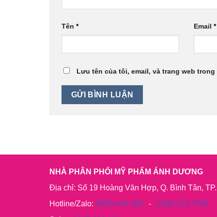
Tên
*
Email
*
Lưu tên của tôi, email, và trang web trong 
NHÀ PHÂN PHỐI MỸ PHẨM ÁNH DƯƠNG
Địa chỉ: Số 19 Hoàng Văn Hợp, Q. Bình Tân, T
Hotline/Zalo:
0909.445.188
-
0286.275.7769