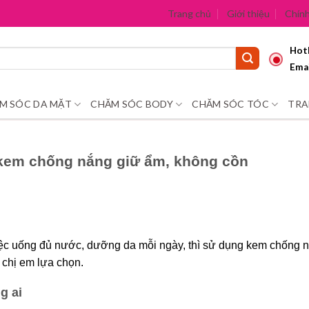
Trang chủ
Giới thiệu
Chính
Hotl
Emai
M SÓC DA MẶT
CHĂM SÓC BODY
CHĂM SÓC TÓC
TRA
 kem chống nắng giữ ẩm, không cồn
việc uống đủ nước, dưỡng da mỗi ngày, thì sử dụng kem chống 
 chị em lựa chọn.
g ai