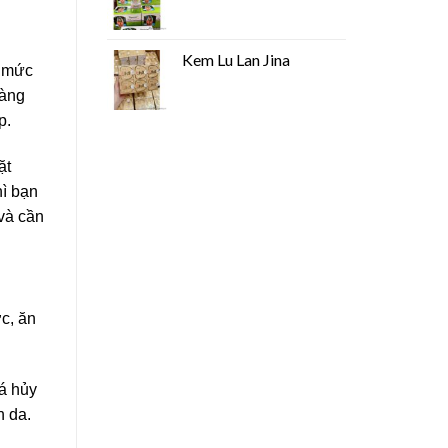
Kem Lu Lan Jina
c mức
dàng
p.
ặt
hì bạn
và cần
c, ăn
á hủy
n da.