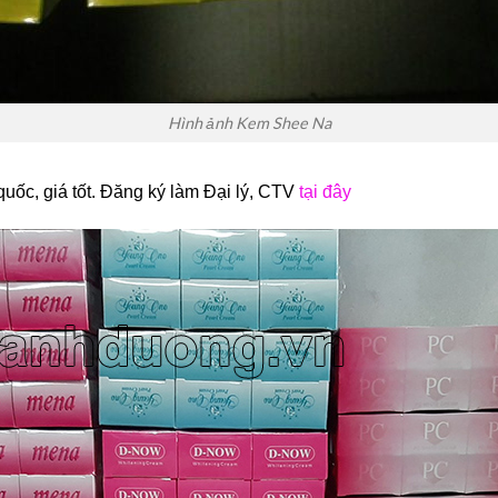
Hình ảnh Kem Shee Na
c, giá tốt. Đăng ký làm Đại lý, CTV
tại đây