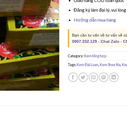
Giao hàng COD toàn quốc
Đăng ký làm đại lý, vui lòng
Hướng dẫn mua hàng
Bạn cần tư vấn về tư vấn về s
0907.332.129
-
Chat Zalo
-
C
Category:
Kem tổng hợp
Tags:
Kem Đài Loan
,
Kem Shee Na
,
Ke