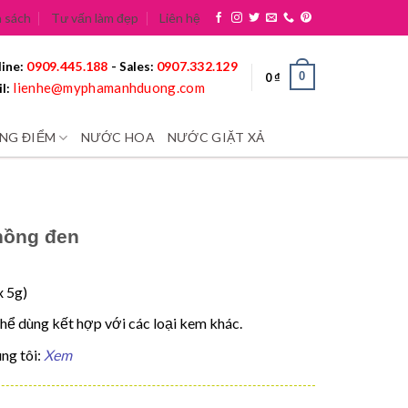
 sách
Tư vấn làm đẹp
Liên hệ
0909.445.188
0907.332.129
ine:
- Sales:
0
0
₫
lienhe@myphamanhduong.com
l:
NG ĐIỂM
NƯỚC HOA
NƯỚC GIẶT XẢ
hồng đen
x 5g)
hể dùng kết hợp với các loại kem khác.
ng tôi:
Xem