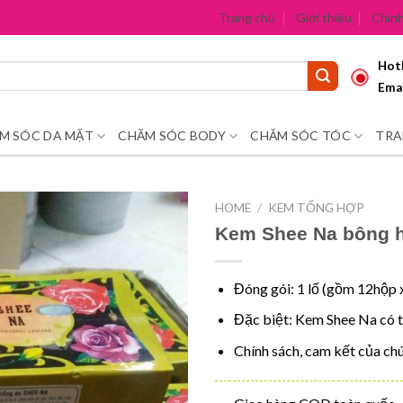
Trang chủ
Giới thiệu
Chính
Hotl
Emai
M SÓC DA MẶT
CHĂM SÓC BODY
CHĂM SÓC TÓC
TRA
HOME
/
KEM TỔNG HỢP
Kem Shee Na bông 
Đóng gói: 1 lố (gồm 12hộp 
Đặc biệt: Kem Shee Na có t
Chính sách, cam kết của chú