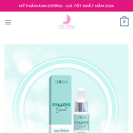
Skip
MỸ PHẨM ÁNH DƯƠNG - GIÁ TỐT NHẤT NĂM 2024
to
content
0