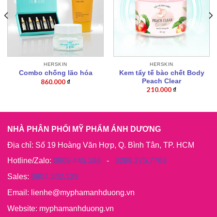
HERSKIN
HERSKIN
Kem tẩy tế bào chết Body
Combo chống lão hóa
Peach Clear
860.000
₫
210.000
₫
NHÀ PHÂN PHỐI MỸ PHẨM ÁNH DƯƠNG
Địa chỉ: Số 19 Hoàng Văn Hợp, Q. Bình Tân, TP. HCM
Hotline/Zalo:
0909.445.188
-
0286.275.7769
Sales:
0907.332.129
Email: lienhe@myphamanhduong.vn
Website: myphamanhduong.vn