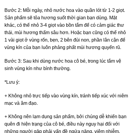
Bước 2: Mỗi ngày, nhỏ nước hoa vào quần lót từ 1-2 giọt.
Sản phẩm sẽ tỏa hương suốt thời gian bạn dùng. Mặt
khác, có thể nhỏ 3-4 giọt vào bồn tắm để có cảm giác thư
thái, mùi hương thấm sâu hơn. Hoặc bạn cũng có thể nhỏ
1 vài giọt ở vùng rốn, bẹn, 2 bên đùi non, phần lân cận để
vùng kín của bạn luôn phảng phất mùi hương quyến rũ.
Bước 3: Sau khi dùng nước hoa cô bé, trong lúc tắm vệ
sinh vùng kín như bình thường.
*Lưu ý:
+ Không nhỏ trực tiếp vào vùng kín, tránh tiếp xúc với niêm
mạc và âm đạo.
+ Không nên lạm dụng sản phẩm, bởi chúng dễ khiến bạn
quên đi hiện trạng của cô bé, điều này nguy hại đối với
những người gặp phải vấn đề ngứa nặng, viêm nhiễm.